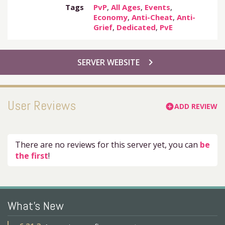
Tags
PvP
,
All Ages
,
Events
,
Economy
,
Anti-Cheat
,
Anti-
Grief
,
Dedicated
,
PvE
chevron_right
SERVER WEBSITE
User Reviews
ADD REVIEW
add_circle
There are no reviews for this server yet, you can
be
the first
!
What's New