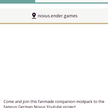
pin_drop
novus.ender.games
Come and join this fanmade companion modpack to the
famous German Novus Youtube project.