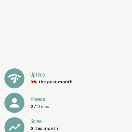
network_check
Uptime
0%
the past month
person
Players
0
/
12
max
Score
trending_up
0
this month