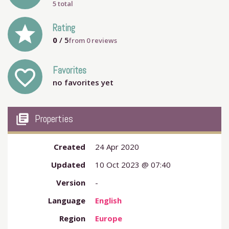
5 total
grade
Rating
0
/ 5
from
0
reviews
Favorites
favorite_outline
no favorites yet
my_library_books
Properties
Created
24 Apr 2020
Updated
10 Oct 2023 @ 07:40
Version
-
Language
English
Region
Europe