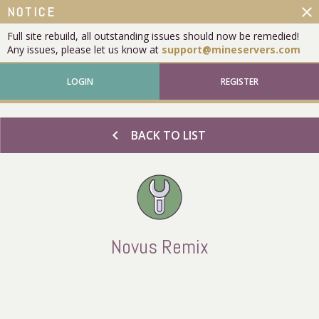
close
NOTICE
Full site rebuild, all outstanding issues should now be remedied!
Any issues, please let us know at
support@mineservers.com
LOGIN
REGISTER
chevron_left
BACK TO LIST
Novus Remix