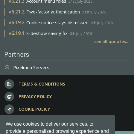
v
6.21.3
Account menu fixes
21st July 2026
v
6.21.2
Two-factor authentication
21st July 2026
v
6.19.2
Cookie notice stays dismissed
6th July 2026
v
6.19.1
Slideshow saving fix
6th July 2026
see all updates...
Partners
Pixelmon Servers
adjust
TERMS & CONDITIONS
business
PRIVACY POLICY
vpn_lock
COOKIE POLICY
bubble_chart
FREQUENT QUESTIONS
question_answer
We use cookies to deliver our services, to
provide a personalised browsing experience and